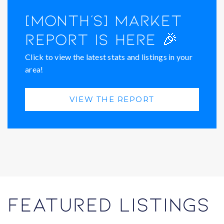
[Month's] Market
Report Is Here 🎉
Click to view the latest stats and listings in your
area!
VIEW THE REPORT
Featured Listings